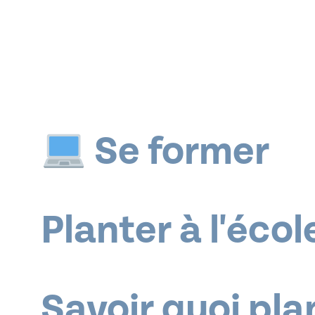
Je t
avec
Se former
la
Planter à l'écol
Savoir quoi pla