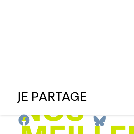
LES
ARBRE
SONT
JE PARTAGE
NOS