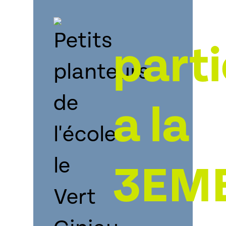
part
a la
3EM