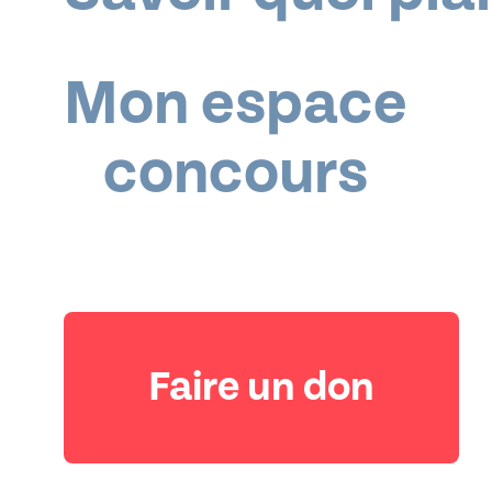
FACE
Mon espace
AU
concours
CHAN
CLIMA
Faire un don