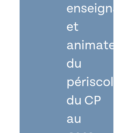
enseignant
et
animateur
du
périscolair
du CP
au