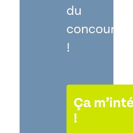
du
concours
!
Ça m’int
!