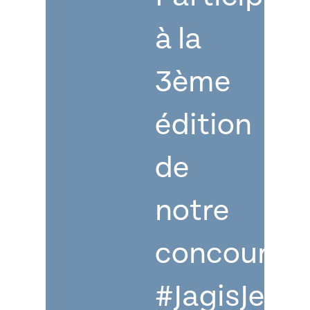
à la
3ème
édition
de
notre
concours
#JagisJePla