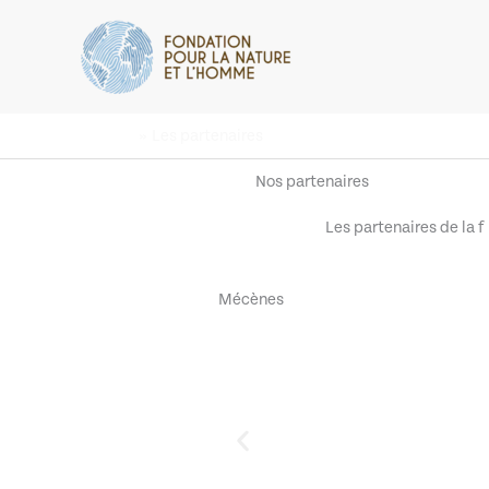
Aller
au
contenu
Accueil
Les partenaires
Nos partenaires
Accueil »
Les partenaires de la f
Mécènes