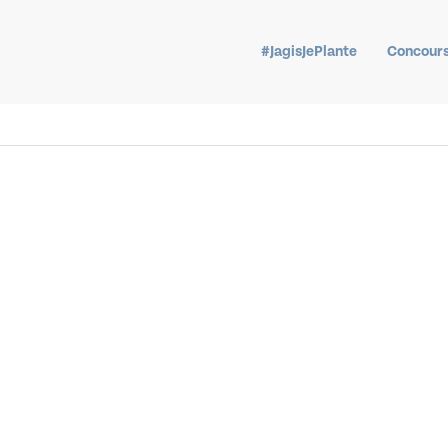
#JagisJePlante
Concours
ormation “
J’agis
, je plante !”