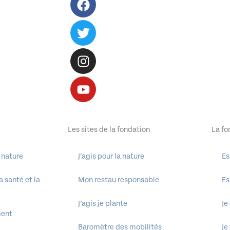
Les sites de la fondation
La fo
 nature
J’agis pour la nature
Es
 santé et la
Mon restau responsable
Es
J’agis je plante
Je
ment
Baromètre des mobilités
Je